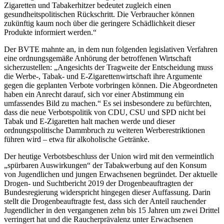
Zigaretten und Tabakerhitzer bedeutet zugleich einen
gesundheitspolitischen Rückschritt. Die Verbraucher können
zukünftig kaum noch über die geringere Schädlichkeit dieser
Produkte informiert werden.“
Der BVTE mahnte an, in dem nun folgenden legislativen Verfahren
eine ordnungsgemäße Anhörung der betroffenen Wirtschaft
sicherzustellen: „Angesichts der Tragweite der Entscheidung muss
die Werbe-, Tabak- und E-Zigarettenwirtschaft ihre Argumente
gegen die geplanten Verbote vorbringen können. Die Abgeordneten
haben ein Anrecht darauf, sich vor einer Abstimmung ein
umfassendes Bild zu machen.“ Es sei insbesondere zu befürchten,
dass die neue Verbotspolitik von CDU, CSU und SPD nicht bei
Tabak und E-Zigaretten halt machen werde und dieser
ordnungspolitische Dammbruch zu weiteren Werberestriktionen
führen wird – etwa für alkoholische Getränke.
Der heutige Verbotsbeschluss der Union wird mit den vermeintlich
„spürbaren Auswirkungen“ der Tabakwerbung auf den Konsum
von Jugendlichen und jungen Erwachsenen begründet. Der aktuelle
Drogen- und Suchtbericht 2019 der Drogenbeauftragten der
Bundesregierung widerspricht hingegen dieser Auffassung. Darin
stellt die Drogenbeauftragte fest, dass sich der Anteil rauchender
Jugendlicher in den vergangenen zehn bis 15 Jahren um zwei Drittel
verringert hat und die Raucherprävalenz unter Erwachsenen