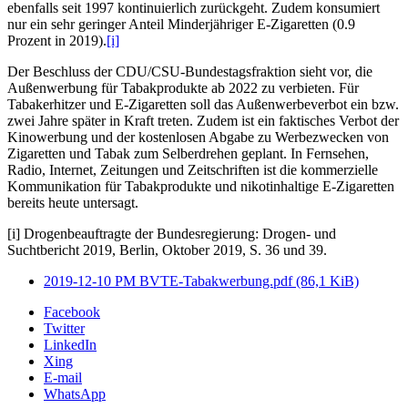
ebenfalls seit 1997 kontinuierlich zurückgeht. Zudem konsumiert
nur ein sehr geringer Anteil Minderjähriger E-Zigaretten (0.9
Prozent in 2019).
[i]
Der Beschluss der CDU/CSU-Bundestagsfraktion sieht vor, die
Außenwerbung für Tabakprodukte ab 2022 zu verbieten. Für
Tabakerhitzer und E-Zigaretten soll das Außenwerbeverbot ein bzw.
zwei Jahre später in Kraft treten. Zudem ist ein faktisches Verbot der
Kinowerbung und der kostenlosen Abgabe zu Werbezwecken von
Zigaretten und Tabak zum Selberdrehen geplant. In Fernsehen,
Radio, Internet, Zeitungen und Zeitschriften ist die kommerzielle
Kommunikation für Tabakprodukte und nikotinhaltige E-Zigaretten
bereits heute untersagt.
[i] Drogenbeauftragte der Bundesregierung: Drogen- und
Suchtbericht 2019, Berlin, Oktober 2019, S. 36 und 39.
2019-12-10 PM BVTE-Tabakwerbung.pdf
(86,1 KiB)
Facebook
Twitter
LinkedIn
Xing
E-mail
WhatsApp