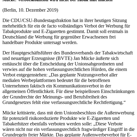
(Berlin, 10. Dezember 2019)
Die CDU/CSU-Bundestagsfraktion hat in ihrer heutigen Sitzung
mehrheitlich für ein de facto vollständiges Verbot der Werbung für
Tabakprodukte und E-Zigaretten gestimmt. Damit soll erstmals in
Deutschland die Werbung für gegenüber Erwachsenen frei
handelbare Produkte untersagt werden.
Der Hauptgeschäftsführer des Bundesverbands der Tabakwirtschaft
und neuartiger Erzeugnisse (BVTE) Jan Mücke äußerte sich
enttäuscht über die Entscheidung der Unionsabgeordneten und
verwies auf die hohen verfassungsrechtlichen Hürden, die einem
Verbot entgegenstehen: „Das geplante Nutzungsverbot aller
medialen Werbeplattformen bedeutet für die betroffenen
Unternehmen faktisch ein Kommunikationsverbot in der
allgemeinen Öffentlichkeit. Für diese beispiellosen Einschränkungen
der Grundrechte der Meinungs- und Berufsfreiheit des
Grundgesetzes fehlt eine verfassungsrechtliche Rechtfertigung.“
Mücke kritisierte, dass mit dem Unionsbeschluss die Außenwerbung
für potenziell risikoreduzierte Produkte wie E-Zigaretten und
Tabakerhitzer ebenfalls verboten werden solle: „Diese Verbote
wären nicht nur ein verfassungsrechtlich fragwürdiger Eingriff in die
Grundregeln freier Märkte. Das geplante Außenwerbeverbot für E-