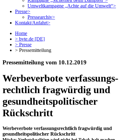
Kampagne „Sicherheit beim Dampfen“
>
Umweltkampagne „Achte auf die Umwelt“
>
Presse
>
Pressearchiv
>
Kontakt/Anfahrt
>
Home
>
bvte.de [DE]
>
Presse
> Pressemitteilung
Pressemitteilung vom 10.12.2019
Werbe­verbote verfassungs­
rechtlich fragwürdig und
gesundheits­politischer
Rückschritt
Werbeverbote verfassungsrechtlich fragwürdig und
gesundheitspolitischer Rückschritt
Mücke: Verbotskoalition wird nicht bei Tabak halt machen