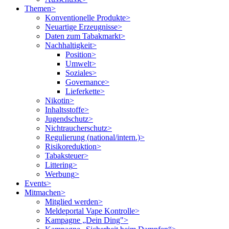
Themen
>
Konventionelle Produkte
>
Neuartige Erzeugnisse
>
Daten zum Tabakmarkt
>
Nachhaltigkeit
>
Position
>
Umwelt
>
Soziales
>
Governance
>
Lieferkette
>
Nikotin
>
Inhaltsstoffe
>
Jugendschutz
>
Nichtraucherschutz
>
Regulierung (national/intern.)
>
Risikoreduktion
>
Tabaksteuer
>
Littering
>
Werbung
>
Events
>
Mitmachen
>
Mitglied werden
>
Meldeportal Vape Kontrolle
>
Kampagne „Dein Ding"
>