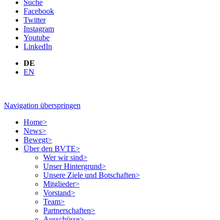
Suche
Facebook
Twitter
Instagram
Youtube
LinkedIn
DE
EN
Navigation überspringen
Home
>
News
>
Bewegt
>
Über den BVTE
>
Wer wir sind
>
Unser Hintergrund
>
Unsere Ziele und Botschaften
>
Mitglieder
>
Vorstand
>
Team
>
Partnerschaften
>
Ausschüsse
>