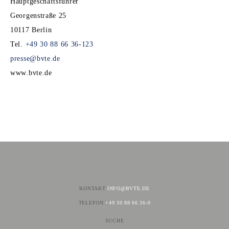
Hauptgeschäftsführer
Georgenstraße 25
10117 Berlin
Tel.
+49 30 88 66 36-123
presse@bvte.de
www.bvte.de
Facebook
Twitter
LinkedIn
Xing
E-mail
WhatsApp
KONTAKT
INFO@BVTE.DE
TELEFON
+49 30 88 66 36-0
SUCHE
NAVIGATION