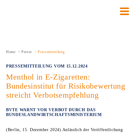
Über den BVTE
Nachhaltigkeit
Mitmachen
Themen
Presse
Wer wir sind
Konventionelle Produkte
Position
Mitglied werden
Pressearchiv
Unser Hintergrund
Neuartige Erzeugnisse
Umwelt
Meldeportal Vape Kontrolle
Home
>
Presse
> Pressemitteilung
Unsere Ziele und Botschaften
Daten zum Tabakmarkt
Soziales
Kampagne „Dein Ding"
PRESSEMITTEILUNG VOM 15.12.2024
Mitglieder
Nachhaltigkeit
Governance
Kampagne „Sicherheit beim Dampfen“
Menthol in E-Zigaretten:
Vorstand
Nikotin
Lieferkette
Umweltkampagne „Achte auf die Umwelt“
Bundesinstitut für Risikobewertung
streicht Verbotsempfehlung
Team
Inhaltsstoffe
BVTE WARNT VOR VERBOT DURCH DAS
Partnerschaften
Jugendschutz
BUNDESLANDWIRTSCHAFTSMINISTERIUM
Ausschüsse
Nichtraucherschutz
(Berlin, 15. Dezember 2024) Anlässlich der Veröffentlichung