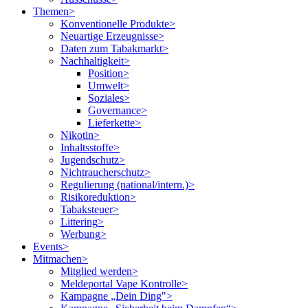
Themen
>
Konventionelle Produkte
>
Neuartige Erzeugnisse
>
Daten zum Tabakmarkt
>
Nachhaltigkeit
>
Position
>
Umwelt
>
Soziales
>
Governance
>
Lieferkette
>
Nikotin
>
Inhaltsstoffe
>
Jugendschutz
>
Nichtraucherschutz
>
Regulierung (national/intern.)
>
Risikoreduktion
>
Tabaksteuer
>
Littering
>
Werbung
>
Events
>
Mitmachen
>
Mitglied werden
>
Meldeportal Vape Kontrolle
>
Kampagne „Dein Ding"
>