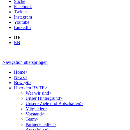
Suche
Facebook
Twitter
Instagram
Youtube
LinkedIn
DE
EN
Navigation überspringen
Home
>
News
>
Bewegt
>
Über den BVTE
>
Wer wir sind
>
Unser Hintergrund
>
Unsere Ziele und Botschaften
>
Mitglieder
>
Vorstand
>
Team
>
Partnerschaften
>
Ausschüsse
>