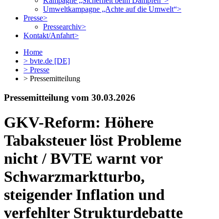
Kampagne „Sicherheit beim Dampfen“
>
Umweltkampagne „Achte auf die Umwelt“
>
Presse
>
Pressearchiv
>
Kontakt/Anfahrt
>
Home
>
bvte.de [DE]
>
Presse
> Pressemitteilung
Pressemitteilung vom 30.03.2026
GKV-Reform: Höhere
Tabaksteuer löst Probleme
nicht / BVTE warnt vor
Schwarzmarktturbo,
steigender Inflation und
verfehlter Strukturdebatte