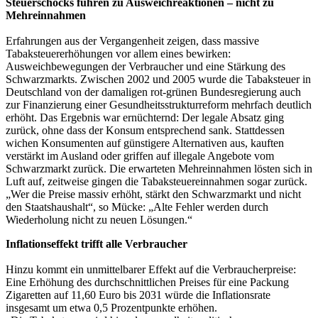
Steuerschocks führen zu Ausweichreaktionen – nicht zu
Mehreinnahmen
Erfahrungen aus der Vergangenheit zeigen, dass massive
Tabaksteuererhöhungen vor allem eines bewirken:
Ausweichbewegungen der Verbraucher und eine Stärkung des
Schwarzmarkts. Zwischen 2002 und 2005 wurde die Tabaksteuer in
Deutschland von der damaligen rot-grünen Bundesregierung auch
zur Finanzierung einer Gesundheitsstrukturreform mehrfach deutlich
erhöht. Das Ergebnis war ernüchternd: Der legale Absatz ging
zurück, ohne dass der Konsum entsprechend sank. Stattdessen
wichen Konsumenten auf günstigere Alternativen aus, kauften
verstärkt im Ausland oder griffen auf illegale Angebote vom
Schwarzmarkt zurück. Die erwarteten Mehreinnahmen lösten sich in
Luft auf, zeitweise gingen die Tabaksteuereinnahmen sogar zurück.
„Wer die Preise massiv erhöht, stärkt den Schwarzmarkt und nicht
den Staatshaushalt“, so Mücke: „Alte Fehler werden durch
Wiederholung nicht zu neuen Lösungen.“
Inflationseffekt trifft alle Verbraucher
Hinzu kommt ein unmittelbarer Effekt auf die Verbraucherpreise:
Eine Erhöhung des durchschnittlichen Preises für eine Packung
Zigaretten auf 11,60 Euro bis 2031 würde die Inflationsrate
insgesamt um etwa 0,5 Prozentpunkte erhöhen.