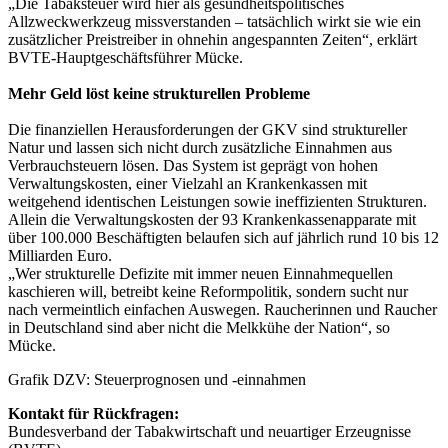
„Die Tabaksteuer wird hier als gesundheitspolitisches
Allzweckwerkzeug missverstanden – tatsächlich wirkt sie wie ein
zusätzlicher Preistreiber in ohnehin angespannten Zeiten“, erklärt
BVTE-Hauptgeschäftsführer Mücke.
Mehr Geld löst keine strukturellen Probleme
Die finanziellen Herausforderungen der GKV sind struktureller
Natur und lassen sich nicht durch zusätzliche Einnahmen aus
Verbrauchsteuern lösen. Das System ist geprägt von hohen
Verwaltungskosten, einer Vielzahl an Krankenkassen mit
weitgehend identischen Leistungen sowie ineffizienten Strukturen.
Allein die Verwaltungskosten der 93 Krankenkassenapparate mit
über 100.000 Beschäftigten belaufen sich auf jährlich rund 10 bis 12
Milliarden Euro.
„Wer strukturelle Defizite mit immer neuen Einnahmequellen
kaschieren will, betreibt keine Reformpolitik, sondern sucht nur
nach vermeintlich einfachen Auswegen. Raucherinnen und Raucher
in Deutschland sind aber nicht die Melkkühe der Nation“, so
Mücke.
Grafik DZV: Steuerprognosen und -einnahmen
Kontakt für Rückfragen:
Bundesverband der Tabakwirtschaft und neuartiger Erzeugnisse