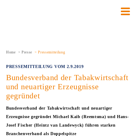
Über den BVTE
Nachhaltigkeit
Mitmachen
Themen
Presse
Wer wir sind
Konventionelle Produkte
Position
Mitglied werden
Pressearchiv
Unser Hintergrund
Neuartige Erzeugnisse
Umwelt
Meldeportal Vape Kontrolle
Home
>
Presse
> Pressemitteilung
Unsere Ziele und Botschaften
Daten zum Tabakmarkt
Soziales
Kampagne „Dein Ding"
PRESSEMITTEILUNG VOM 2.9.2019
Mitglieder
Nachhaltigkeit
Governance
Kampagne „Sicherheit beim Dampfen“
Bundesverband der Tabakwirtschaft
Vorstand
Nikotin
Lieferkette
Umweltkampagne „Achte auf die Umwelt“
und neuartiger Erzeugnisse
gegründet
Team
Inhaltsstoffe
Bundesverband der Tabakwirtschaft und neuartiger
Partnerschaften
Jugendschutz
Erzeugnisse gegründet Michael Kaib (Reemtsma) und Hans-
Josef Fischer (Heintz van Landewyck) führen starken
Ausschüsse
Nichtraucherschutz
Branchenverband als Doppelspitze