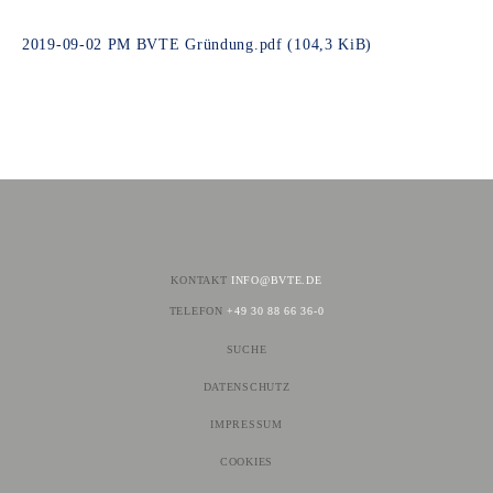
2019-09-02 PM BVTE Gründung.pdf
(104,3 KiB)
Facebook
Twitter
LinkedIn
Xing
E-mail
WhatsApp
KONTAKT
INFO@BVTE.DE
TELEFON
+49 30 88 66 36-0
SUCHE
NAVIGATION
ÜBERSPRINGEN
DATENSCHUTZ
IMPRESSUM
COOKIES