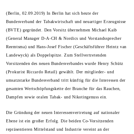
Regulierung (national/intern.)
(Berlin, 02.09.2019) In Berlin hat sich heute der
Bundesverband der Tabakwirtschaft und neuartiger Erzeugnisse
Risikoreduktion
(BVTE) gegründet. Den Vorsitz übernehmen Michael Kaib
Tabaksteuer
(General Manager D-A-CH & Nordics und Vorstandssprecher
Reemtsma) und Hans-Josef Fischer (Geschäftsführer Heintz van
Littering
Landewyck) als Doppelspitze. Zum Stellvertretenden
Vorsitzenden des neuen Bundesverbandes wurde Henry Schütz
Werbung
(Prokurist Riccardo Retail) gewählt. Der mitglieder- und
umsatzstarke Bundesverband tritt künftig für die Interessen der
gesamten Wertschöpfungskette der Branche für das Rauchen,
Dampfen sowie oralen Tabak- und Nikotingenuss ein.
Die Gründung der neuen Interessenvertretung auf nationaler
Ebene ist ein großer Erfolg. Die beiden Co-Vorsitzenden
repräsentieren Mittelstand und Industrie vereint an der