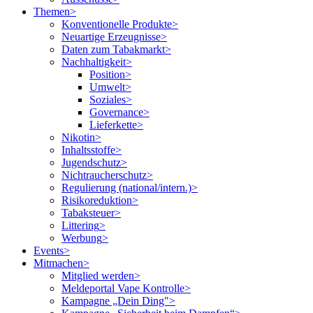
Themen
>
Konventionelle Produkte
>
Neuartige Erzeugnisse
>
Daten zum Tabakmarkt
>
Nachhaltigkeit
>
Position
>
Umwelt
>
Soziales
>
Governance
>
Lieferkette
>
Nikotin
>
Inhaltsstoffe
>
Jugendschutz
>
Nichtraucherschutz
>
Regulierung (national/intern.)
>
Risikoreduktion
>
Tabaksteuer
>
Littering
>
Werbung
>
Events
>
Mitmachen
>
Mitglied werden
>
Meldeportal Vape Kontrolle
>
Kampagne „Dein Ding"
>