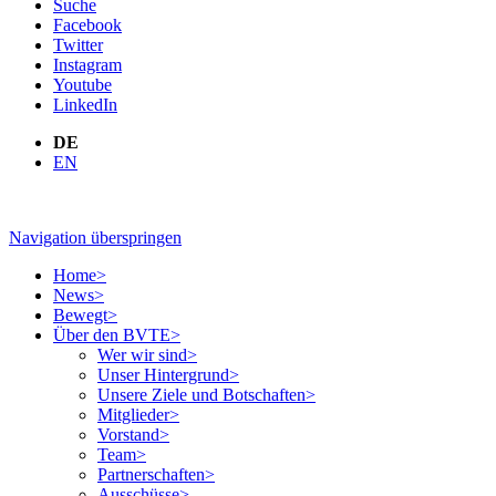
Suche
Facebook
Twitter
Instagram
Youtube
LinkedIn
DE
EN
Navigation überspringen
Home
>
News
>
Bewegt
>
Über den BVTE
>
Wer wir sind
>
Unser Hintergrund
>
Unsere Ziele und Botschaften
>
Mitglieder
>
Vorstand
>
Team
>
Partnerschaften
>
Ausschüsse
>