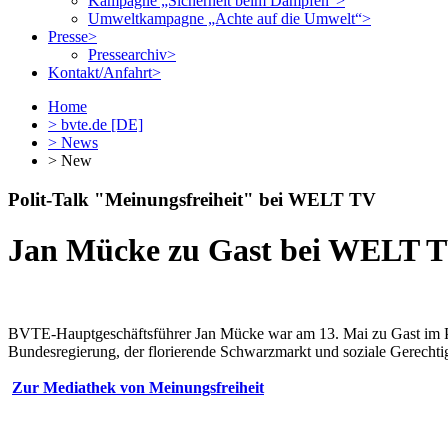
Kampagne „Sicherheit beim Dampfen“
>
Umweltkampagne „Achte auf die Umwelt“
>
Presse
>
Pressearchiv
>
Kontakt/Anfahrt
>
Home
>
bvte.de [DE]
>
News
> New
Polit-Talk "Meinungsfreiheit" bei WELT TV
Jan Mücke zu Gast bei WELT TV
BVTE-Hauptgeschäftsführer Jan Mücke war am 13. Mai zu Gast im Pol
Bundesregierung, der florierende Schwarzmarkt und soziale Gerechtig
Zur Mediathek von Meinungsfreiheit