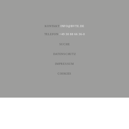
Regulierung (national/intern.)
Risikoreduktion
KONTAKT
INFO@BVTE.DE
TELEFON
+49 30 88 66 36-0
Tabaksteuer
SUCHE
NAVIGATION
Littering
ÜBERSPRINGEN
DATENSCHUTZ
IMPRESSUM
Werbung
COOKIES