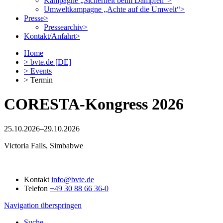
Kampagne „Sicherheit beim Dampfen“
>
Umweltkampagne „Achte auf die Umwelt“
>
Presse
>
Pressearchiv
>
Kontakt/Anfahrt
>
Home
>
bvte.de [DE]
>
Events
> Termin
CORESTA-Kongress 2026
25.10.2026–29.10.2026
Victoria Falls, Simbabwe
Kontakt
info@bvte.de
Telefon
+49 30 88 66 36-0
Navigation überspringen
Suche